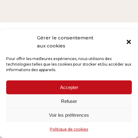
Gérer le consentement
aux cookies
BESOIN D'UN DEVIS?
Pour offrir les meilleures expériences, nous utilisons des
Évaluez votre projet
technologies telles que les cookies pour stocker et/ou accéder aux
informations des appareils.
CONTACTEZ-NOUS
Accepter
Refuser
Voir les préférences
Copyright Lmg publicité sàrl | design & development
Politique de cookies
100pourcent